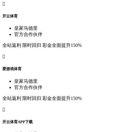

开
云
体
育
皇
家
马
德
里
官
方
合
作
伙
伴
全
站
返
利
限
时
回
归
彩
金
全
面
提
升
150%

爱
游
戏
体
育
皇
家
马
德
里
官
方
合
作
伙
伴
全
站
返
利
限
时
回
归
彩
金
全
面
提
升
150%

开
云
体
育
A
P
P
下
载