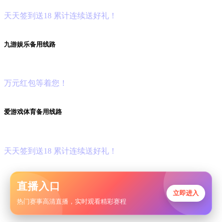
天
天
签
到
送
18 累
计
连
续
送
好
礼！
九
游
娱
乐
备
用
线
路
首
存
豪
礼
万
元
红
包
等
着
您！
爱
游
戏
体
育
备
用
线
路
爱
游
戏
棋
牌
\电
子
狂
欢
季
天
天
签
到
送
18 累
计
连
续
送
好
礼！
直播入口
立即进入
热门赛事高清直播，实时观看精彩赛程