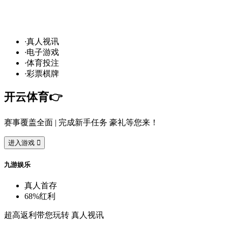
世界杯赛程火热进行中，
·
真
人
视
讯
·
电
子
游
戏
·
体
育
投
注
·
彩
票
棋
牌
开
云
体
育
👉️
赛
事
覆
盖
全
面
| 完
成
新
手
任
务
豪
礼
等
您
来
！
进
入
游
戏

九
游
娱
乐
真
人
首
存
68%
红
利
超
高
返
利
带
您
玩
转
真
人
视
讯