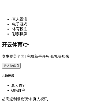
世界杯赛程火热进行中，
·
真
人
视
讯
·
电
子
游
戏
·
体
育
投
注
·
彩
票
棋
牌
开
云
体
育
👉️
赛
事
覆
盖
全
面
| 完
成
新
手
任
务
豪
礼
等
您
来
！
进
入
游
戏

九
游
娱
乐
真
人
首
存
68%
红
利
超
高
返
利
带
您
玩
转
真
人
视
讯