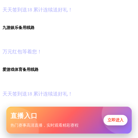
天
天
签
到
送
18 累
计
连
续
送
好
礼！
九
游
娱
乐
备
用
线
路
首
存
豪
礼
万
元
红
包
等
着
您！
爱
游
戏
体
育
备
用
线
路
爱
游
戏
棋
牌
\电
子
狂
欢
季
天
天
签
到
送
18 累
计
连
续
送
好
礼！
直播入口
立即进入
热门赛事高清直播，实时观看精彩赛程